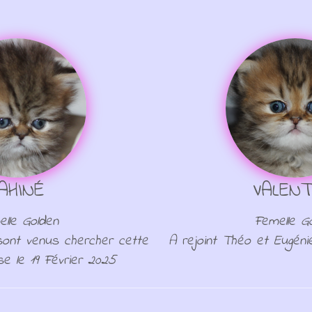
AHINÉ
VALENT
lle Golden
Femelle G
sont venus chercher cette
A rejoint Théo et Eugéni
se le 19 Février 2025