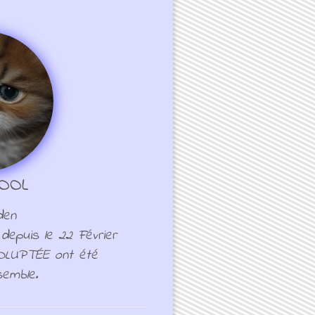
OOL
den
 depuis le 22 Février
OLUPTÉE ont été
emble.