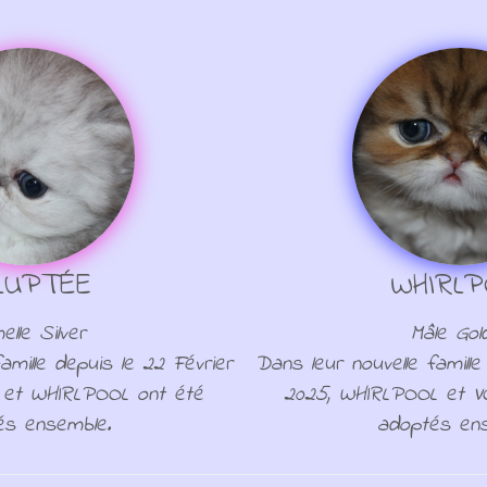
LUPTÉE
WHIRLP
elle Silver
Mâle Gol
amille depuis le 22 Février
Dans leur nouvelle famille
 et WHIRLPOOL ont été
2025, WHIRLPOOL et V
és ensemble.
adoptés ens