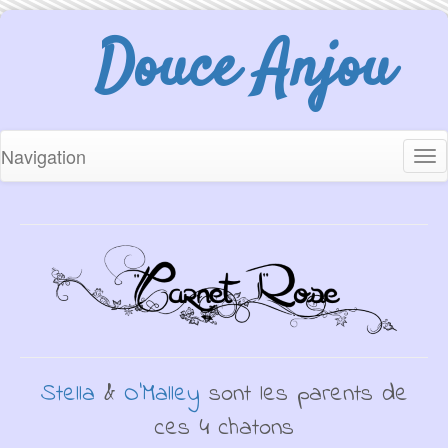
Douce Anjou
Navigation
Tog
nav
Stella
&
O'Malley
sont les parents de
ces 4 chatons