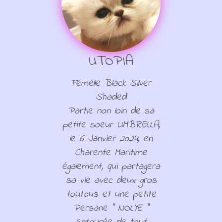
UTOPIA
Femelle Black Silver
Shaded
Partie non loin de sa
petite soeur UMBRELLA,
le 6 Janvier 2024, en
Charente Maritime
également, qui partagera
sa vie avec deux gros
toutous et une petite
Persane " NOLYE "