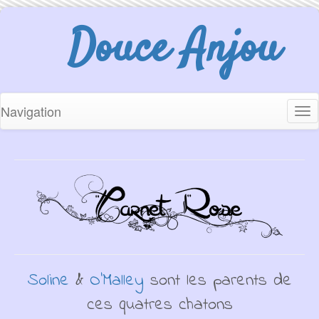
Douce Anjou
Navigation
Tog
nav
Soline
&
O'Malley
sont les parents de
ces quatres chatons