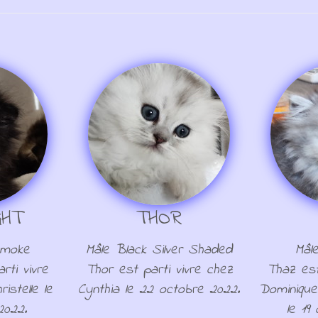
GHT
THOR
Smoke
Mâle Black Silver Shaded
Mâl
rti vivre
Thor est parti vivre chez
Thaz est
ristelle le
Cynthia le 22 octobre 2022.
Dominique 
2022.
le 19