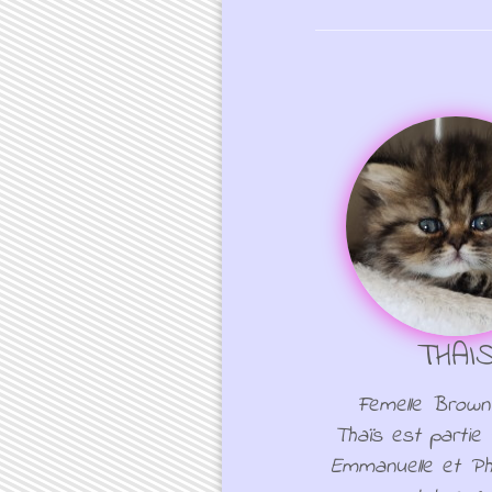
THAI
Femelle Brow
Thaïs est partie 
Emmanuelle et Phi