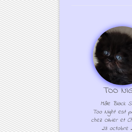
TOO NI
Mâle Black 
Too Night est pa
chez Olivier et Ch
23 octobre 