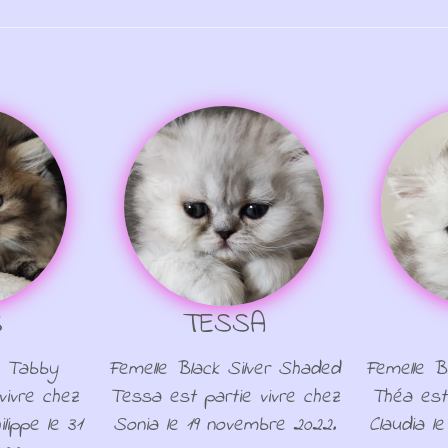
S
TESSA
n Tabby
Femelle Black Silver Shaded
Femelle B
vivre chez
Tessa est partie vivre chez
Théa est 
lippe le 31
Sonia le 19 novembre 2022.
Claudia l