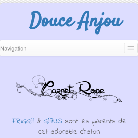
Douce Anjou
Navigation
Tog
nav
FRIGGA
&
GAÏUS
sont les parents de
cet adorable chaton