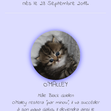
nés le 23 Septembre 2018.
O'MALLEY
Mâle Black Golden
O'Malley restera "par minou", il va succéder
à son papa Gaïus. Il deviendra ainsi le