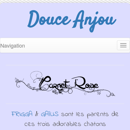
Douce Anjou
Navigation
Tog
nav
FRIGGA
&
GAÏUS
sont les parents de
ces trois adorables chatons