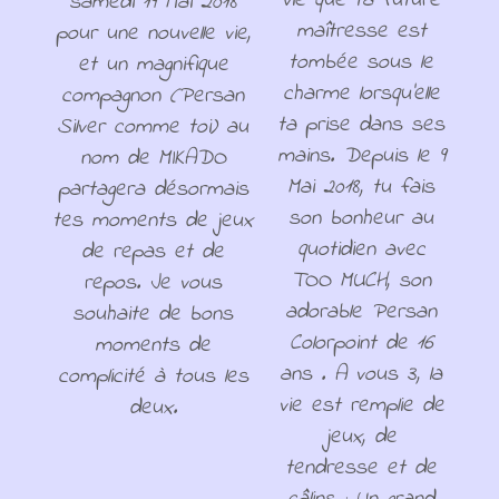
vie que ta future
samedi 19 Mai 2018
maîtresse est
pour une nouvelle vie,
tombée sous le
et un magnifique
charme lorsqu'elle
compagnon (Persan
ta prise dans ses
Silver comme toi) au
mains. Depuis le 9
nom de MIKADO
Mai 2018, tu fais
partagera désormais
son bonheur au
tes moments de jeux
quotidien avec
de repas et de
TOO MUCH, son
repos. Je vous
adorable Persan
souhaite de bons
Colorpoint de 16
moments de
ans . A vous 3, la
complicité à tous les
vie est remplie de
deux.
jeux, de
tendresse et de